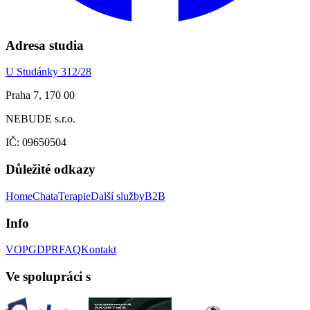
Adresa studia
U Studánky 312/28
Praha 7, 170 00
NEBUDE s.r.o.
IČ: 09650504
Důležité odkazy
Home
Chata
Terapie
Další služby
B2B
Info
VOP
GDPR
FAQ
Kontakt
Ve spolupráci s