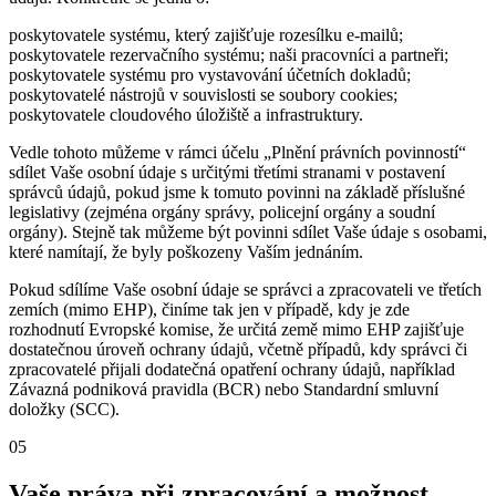
poskytovatele systému, který zajišťuje rozesílku e-mailů;
poskytovatele rezervačního systému; naši pracovníci a partneři;
poskytovatele systému pro vystavování účetních dokladů;
poskytovatelé nástrojů v souvislosti se soubory cookies;
poskytovatele cloudového úložiště a infrastruktury.
Vedle tohoto můžeme v rámci účelu „Plnění právních povinností“
sdílet Vaše osobní údaje s určitými třetími stranami v postavení
správců údajů, pokud jsme k tomuto povinni na základě příslušné
legislativy (zejména orgány správy, policejní orgány a soudní
orgány). Stejně tak můžeme být povinni sdílet Vaše údaje s osobami,
které namítají, že byly poškozeny Vaším jednáním.
Pokud sdílíme Vaše osobní údaje se správci a zpracovateli ve třetích
zemích (mimo EHP), činíme tak jen v případě, kdy je zde
rozhodnutí Evropské komise, že určitá země mimo EHP zajišťuje
dostatečnou úroveň ochrany údajů, včetně případů, kdy správci či
zpracovatelé přijali dodatečná opatření ochrany údajů, například
Závazná podniková pravidla (BCR) nebo Standardní smluvní
doložky (SCC).
05
Vaše práva při zpracování a možnost