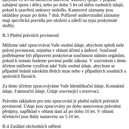
zahájení sporu i déle), nebo po dobu 5 let od sběru osobních údajů,
pokud k uzavření smlouvy nedošlo. Kamerové záznamy jsou
ukládány pouze po dobu 7 dnů. Pořízené audiovizuální záznamy
mají specifická pravidla pro uložení a záleží na typu poskytnuté
služby.
B.3 Plnění právních povinností
Můžeme také zpracovávat Vaše osobní údaje, abychom splnili naše
právní povinnosti, zejména v oblasti účetní a daňové. Současně
potřebujeme být připraveni poskytovat součinnost státním orgánům,
pokud k tomuto budeme povinni podle zákona. V souvislosti s tímto
účelem můžeme využívat také Vaše osobní údaje, abychom se
případně bránili nárokům třetích stran nebo v případných soudních a
správních řízeních.
Za tímto účelem zpracováváme Vaše Identifikační údaje, Kontaktní
údaje, Fakturační údaje, Údaje související s rezervací.
Právním základem pro toto zpracování je plnění našich právních
povinností. Údaje jsou zpracovány po dobu stanovenou právními
předpisy, například v oblasti daní až po dobu 10 let. V oblasti
účetnictví jsou lhůty nastaveny na 5-10 let.
B.4 Zasílání obchodních sdělení