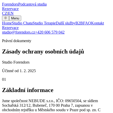
Forendors
Podcastová studia
Rezervace
CZ
|
EN
Menu
Home
Studio Chata
Studio Terapie
Další služby
B2B
FAQ
Kontakt
Rezervace
studio@forendors.cz
+420 606 579 042
Právní dokumenty
Zásady ochrany osobních údajů
Studio Forendors
Účinné od 1. 2. 2025
01
Základní informace
Jsme společnost NEBUDE s.r.o., IČO: 09650504, se sídlem
Sochařská 312/12, Bubeneč, 170 00 Praha 7, zapsanou v
obchodním rejstříku u Městského soudu v Praze pod sp. zn. C