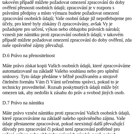
takovém případě můžete požadovat omezení zpracování do doby
ověření přesnosti osobních údajů; zpracování je v rozporu s
právními předpisy a místo výmazu budete požadovat omezení
zpracování osobních údajů; Vaše osobní údaje již nepotřebujeme pro
účely, pro které byly získány či zpracovávány, avšak Vy je
požadujete pro určení, výkon nebo obhajobu právních nároků;
vznesli jste námitku proti zpracování osobních údajů; v takovém
případě můžete požadovat omezení zpracování do doby ověření, zda
naše oprávněné zájmy převažují.
D.6 Právo na přenositelnost
Máte právo získat kopii Vašich osobních údajů, které zpracováváme
automatizovaně na základě Vašeho souhlasu nebo pro splnění
smlouvy. Tyto údaje předáme v běžně používaném a strojově
čitelném formátu Vám či Vámi určenému správci, pokud to je
technicky proveditelné. Rozsah poskytnutých údajů může být
omezen tak, aby nedošlo k zásahu do práv a svobod jiných osob.
D.7 Právo na námitku
Máte právo vznést námitku proti zpracování Vašich osobních údajů,
které zpracováváme na základě našeho oprávněného zájmu. Vaše
údaje přestaneme zpracovávat, pokud neexistují další převažující
důvody pro zpracování či pokud není zpracování potřebné pro