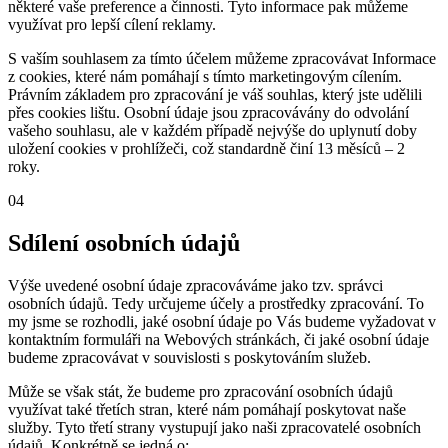
některé vaše preference a činnosti. Tyto informace pak můžeme
využívat pro lepší cílení reklamy.
S vaším souhlasem za tímto účelem můžeme zpracovávat Informace
z cookies, které nám pomáhají s tímto marketingovým cílením.
Právním základem pro zpracování je váš souhlas, který jste udělili
přes cookies lištu. Osobní údaje jsou zpracovávány do odvolání
vašeho souhlasu, ale v každém případě nejvýše do uplynutí doby
uložení cookies v prohlížeči, což standardně činí 13 měsíců – 2
roky.
04
Sdílení osobních údajů
Výše uvedené osobní údaje zpracováváme jako tzv. správci
osobních údajů. Tedy určujeme účely a prostředky zpracování. To
my jsme se rozhodli, jaké osobní údaje po Vás budeme vyžadovat v
kontaktním formuláři na Webových stránkách, či jaké osobní údaje
budeme zpracovávat v souvislosti s poskytováním služeb.
Může se však stát, že budeme pro zpracování osobních údajů
využívat také třetích stran, které nám pomáhají poskytovat naše
služby. Tyto třetí strany vystupují jako naši zpracovatelé osobních
údajů. Konkrétně se jedná o: