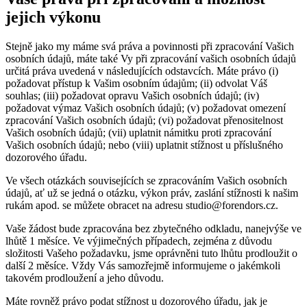
jejich výkonu
Stejně jako my máme svá práva a povinnosti při zpracování Vašich
osobních údajů, máte také Vy při zpracování vašich osobních údajů
určitá práva uvedená v následujících odstavcích. Máte právo (i)
požadovat přístup k Vašim osobním údajům; (ii) odvolat Váš
souhlas; (iii) požadovat opravu Vašich osobních údajů; (iv)
požadovat výmaz Vašich osobních údajů; (v) požadovat omezení
zpracování Vašich osobních údajů; (vi) požadovat přenositelnost
Vašich osobních údajů; (vii) uplatnit námitku proti zpracování
Vašich osobních údajů; nebo (viii) uplatnit stížnost u příslušného
dozorového úřadu.
Ve všech otázkách souvisejících se zpracováním Vašich osobních
údajů, ať už se jedná o otázku, výkon práv, zaslání stížnosti k našim
rukám apod. se můžete obracet na adresu studio@forendors.cz.
Vaše žádost bude zpracována bez zbytečného odkladu, nanejvýše ve
lhůtě 1 měsíce. Ve výjimečných případech, zejména z důvodu
složitosti Vašeho požadavku, jsme oprávněni tuto lhůtu prodloužit o
další 2 měsíce. Vždy Vás samozřejmě informujeme o jakémkoli
takovém prodloužení a jeho důvodu.
Máte rovněž právo podat stížnost u dozorového úřadu, jak je