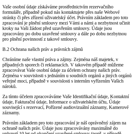
Vaše osobní údaje získáváme prostřednictvím rezervačního
formuláře, případně pokud nás kontaktujete přes naše Webové
stránky či přes zřízení uživatelský účet. Právním základem pro toto
zpracování je plnění smlouvy mezi Vámi a námi a nezbytnost učinit
kroky na Vaši žádost před uzavřením smlouvy. Údaje jsou
zpracovány po dobu uzavřené smlouvy a dále po dobu nezbytnou
pro plnění povinností z takové smlouvy.
B.2 Ochrana našich práv a právních zájmů
Chráníme naše vlastní práva a zájmy. Zejména náš majetek, v
případných sporech či reklamacích. V takovém případě můžeme
zpracovávat Vaše osobní údaje za účelem ochrany našich práv.
Zejména v souvislosti s jednáním u soudních orgánů a jiných orgánů
veřejné moci, případně v souvislosti s interním vyřízením Vašich
nároků.
Za tímto účelem zpracováváme Vaše Identifikační údaje, Kontaktní
údaje, Fakturační údaje, Informace o uživatelském účtu, Údaje
související s rezervací, Pořízené audiovizuální záznamy, Kamerové
záznamy.
Právním základem pro toto zpracování je náš oprávněný zájem na
ochraně našich práv. Údaje jsou zpracovávány maximálně do
uplynutí 10 let od ukončení uzavřené smlouvy (popř. v případě