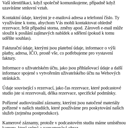
Vaší identifikaci, když společně komunikujeme, případně když
uzavíráme smluvní vztah.
Kontaktní údaje, kterými je e-mailová adresa a telefonní číslo. Ty
využíváme k tomu, abychom Vás mohli kontaktovat ohledně
rezervace, řešit případná storna, změny apod. Zároveň e-mail může
sloužit k posílání zajímavých nabídek a sdělení (pokud k tomu
udělíte souhlas).
Fakturační údaje, kterými jsou platební údaje, informace o výši
platby, adresa, IČO, prostě vše, co potřebujeme pro vystavení
faktury.
Informace o uživatelském účtu, jako jsou přihlašovací údaje a další
informace spojené s vytvořením uživatelského účtu na Webových
stránkách.
Údaje související s rezervací, jako čas rezervace, které podcastové
studio jste si rezervovali, délka rezervace, specifické podmínky.
Pořízené audiovizuální záznamy, kterými jsou natočené materiály
pořízené v našich studiích, které používáme pro poskytování našich
služeb (zejména postprodukce).
Kamerové záznamy, protože v podcastovém studiu máme umístěnou
kameru, která snímá a zaznamenává obraz.