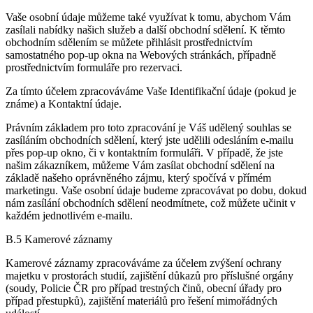
Vaše osobní údaje můžeme také využívat k tomu, abychom Vám
zasílali nabídky našich služeb a další obchodní sdělení. K těmto
obchodním sdělením se můžete přihlásit prostřednictvím
samostatného pop-up okna na Webových stránkách, případně
prostřednictvím formuláře pro rezervaci.
Za tímto účelem zpracováváme Vaše Identifikační údaje (pokud je
známe) a Kontaktní údaje.
Právním základem pro toto zpracování je Váš udělený souhlas se
zasíláním obchodních sdělení, který jste udělili odesláním e-mailu
přes pop-up okno, či v kontaktním formuláři. V případě, že jste
našim zákazníkem, můžeme Vám zasílat obchodní sdělení na
základě našeho oprávněného zájmu, který spočívá v přímém
marketingu. Vaše osobní údaje budeme zpracovávat po dobu, dokud
nám zasílání obchodních sdělení neodmítnete, což můžete učinit v
každém jednotlivém e-mailu.
B.5 Kamerové záznamy
Kamerové záznamy zpracováváme za účelem zvýšení ochrany
majetku v prostorách studií, zajištění důkazů pro příslušné orgány
(soudy, Policie ČR pro případ trestných činů, obecní úřady pro
případ přestupků), zajištění materiálů pro řešení mimořádných