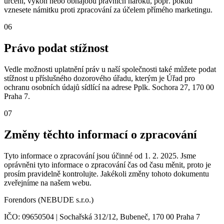
určení, výkon nebo obhajobu právních nároků, popř. pokud
vznesete námitku proti zpracování za účelem přímého marketingu.
06
Právo podat stížnost
Vedle možnosti uplatnění práv u naší společnosti také můžete podat
stížnost u příslušného dozorového úřadu, kterým je Úřad pro
ochranu osobních údajů sídlící na adrese Pplk. Sochora 27, 170 00
Praha 7.
07
Změny těchto informací o zpracování
Tyto informace o zpracování jsou účinné od 1. 2. 2025. Jsme
oprávněni tyto informace o zpracování čas od času měnit, proto je
prosím pravidelně kontrolujte. Jakékoli změny tohoto dokumentu
zveřejníme na našem webu.
Forendors (NEBUDE s.r.o.)
IČO: 09650504 | Sochařská 312/12, Bubeneč, 170 00 Praha 7