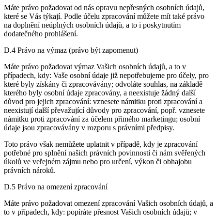
Máte právo požadovat od nás opravu nepřesných osobních údajů,
které se Vás týkají. Podle účelu zpracování můžete mít také právo
na doplnění neúplných osobních údajů, a to i poskytnutím
dodatečného prohlášení.
D.4 Právo na výmaz (právo být zapomenut)
Máte právo požadovat výmaz Vašich osobních údajů, a to v
případech, kdy: Vaše osobní údaje již nepotřebujeme pro účely, pro
které byly získány či zpracovávány; odvoláte souhlas, na základě
kterého byly osobní údaje zpracovány, a neexistuje žádný další
důvod pro jejich zpracování: vznesete námitku proti zpracování a
neexistují další převažující důvody pro zpracování, popř. vznesete
námitku proti zpracování za účelem přímého marketingu; osobní
údaje jsou zpracovávány v rozporu s právními předpisy.
Toto právo však nemůžete uplatnit v případě, kdy je zpracování
potřebné pro splnění našich právních povinností či nám svěřených
úkolů ve veřejném zájmu nebo pro určení, výkon či obhajobu
právních nároků.
D.5 Právo na omezení zpracování
Máte právo požadovat omezení zpracování Vašich osobních údajů, a
to v případech, kdy: popíráte přesnost Vašich osobních údajů; v